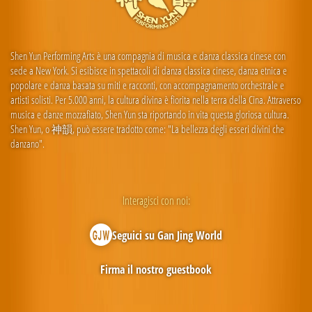
Shen Yun Performing Arts è una compagnia di musica e danza classica cinese con
sede a New York. Si esibisce in spettacoli di danza classica cinese, danza etnica e
popolare e danza basata su miti e racconti, con accompagnamento orchestrale e
artisti solisti. Per 5.000 anni, la cultura divina è fiorita nella terra della Cina. Attraverso
musica e danze mozzafiato, Shen Yun sta riportando in vita questa gloriosa cultura.
Shen Yun, o 神韻, può essere tradotto come: "La bellezza degli esseri divini che
danzano".
Interagisci con noi:
Seguici su Gan Jing World
Firma il nostro guestbook