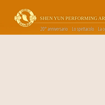
SHEN YUN PERFORMING AR
20° anniversario
Lo spettacolo
La 