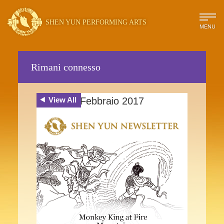
SHEN YUN PERFORMING ARTS
MENU
Rimani connesso
View All
Febbraio 2017