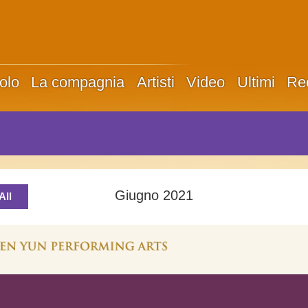
olo
La compagnia
Artisti
Video
Ultimi
Re
Giugno 2021
All