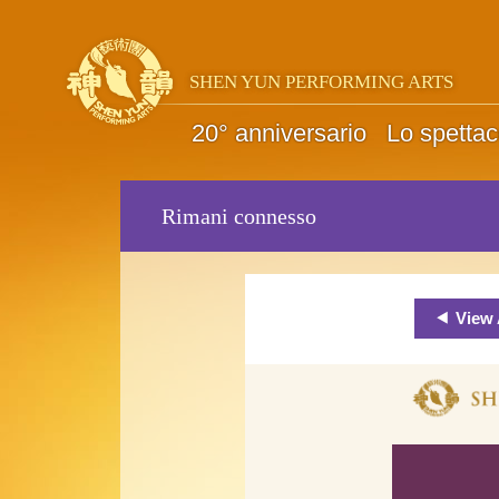
SHEN YUN PERFORMING ARTS
20° anniversario
Lo spettac
Rimani connesso
View 