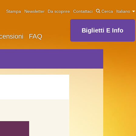
Stampa
Newsletter
Da scoprire
Contattaci
Cerca
Italiano
Biglietti E Info
censioni
FAQ