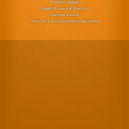
Proiezioni digitali
Oggetti di scena di Shen Yun
Racconti e storia
Shen Yun e la cultura tradizionale cinese